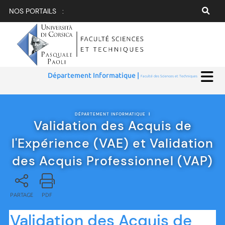
NOS PORTAILS :
Département Informatique |
Faculté des Sciences et Techniques
DÉPARTEMENT INFORMATIQUE
|
Validation des Acquis de
l'Expérience (VAE) et Validation
des Acquis Professionnel (VAP)
PARTAGE
PDF
Validation des Acquis de