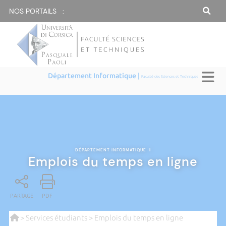
NOS PORTAILS :
Département Informatique |
Faculté des Sciences et Techniques
DÉPARTEMENT INFORMATIQUE
|
Emplois du temps en ligne
PARTAGE
PDF
>
Services étudiants
> Emplois du temps en ligne