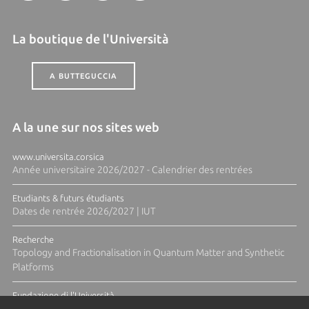
La boutique de l'Università
A BUTTEGUCCIA
A la une sur nos sites web
www.universita.corsica
Année universitaire 2026/2027 - Calendrier des rentrées
Etudiants & futurs étudiants
Dates de rentrée 2026/2027 | IUT
Recherche
Topology and Fractionalisation in Quantum Matter and Synthetic
Platforms
Fundazione di l'Università
Résidence Ange Tomasi "Lagune and Zeste" avec la photographe