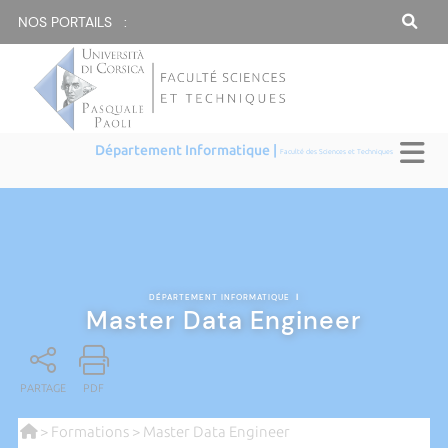
NOS PORTAILS :
Département Informatique |
Faculté des Sciences et Techniques
DÉPARTEMENT INFORMATIQUE
|
Master Data Engineer
PARTAGE
PDF
>
Formations
> Master Data Engineer