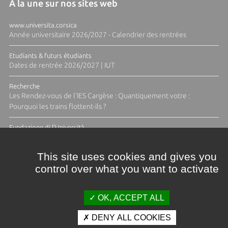
A la une sur nos sites web
www.universita.corsica
Année universitaire 2026/2027 - Calendrier des rentrées
Etudiants & futurs étudiants
Dates de rentrée 2026/2027 | IUT
Recherche
Les Rendez-vous de l'IES Cargèse : Quantiquement votre :
Pourquoi les trains flottent-ils ?
Fundazione di l'Università
Résidence Ange Tomasi "Lagune and Zeste" avec la photographe
Diane Moulenc
This site uses cookies and gives you
control over what you want to activate
TOUTES LES ACTUS
OK, ACCEPT ALL
DENY ALL COOKIES