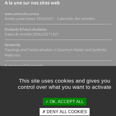
A la une sur nos sites web
www.universita.corsica
Année universitaire 2026/2027 - Calendrier des rentrées
Etudiants & futurs étudiants
Dates de rentrée 2026/2027 | IUT
Recherche
Topology and Fractionalisation in Quantum Matter and Synthetic
Platforms
Fundazione di l'Università
Résidence Ange Tomasi "Lagune and Zeste" avec la photographe
Diane Moulenc
This site uses cookies and gives you
control over what you want to activate
TOUTES LES ACTUS
OK, ACCEPT ALL
DENY ALL COOKIES