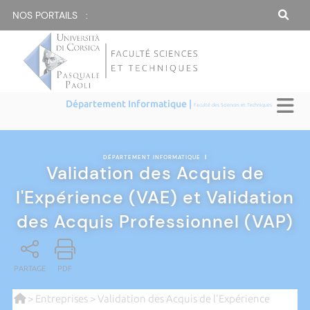
NOS PORTAILS :
Département Informatique |
Faculté des Sciences et Techniques
DÉPARTEMENT INFORMATIQUE
|
Validation des Acquis de
l'Expérience (VAE) et Validation
des Acquis Professionnel (VAP)
PARTAGE
PDF
>
Entreprises
> Validation des Acquis de l'Expérience