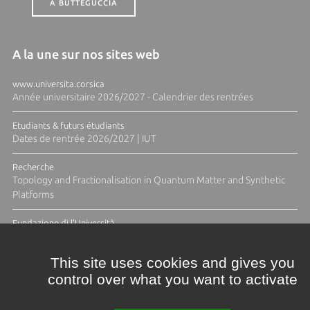
A BUTTEGUCCIA
A la une sur nos sites web
www.universita.corsica
Année universitaire 2026/2027 - Calendrier des rentrées
Etudiants & futurs étudiants
Dates de rentrée 2026/2027 | IUT
Recherche
Topology and Fractionalisation in Quantum Matter and Synthetic
Platforms
Fundazione di l'Università
Résidence Ange Tomasi "Lagune and Zeste" avec la photographe
Diane Moulenc
This site uses cookies and gives you
control over what you want to activate
TOUTES LES ACTUS