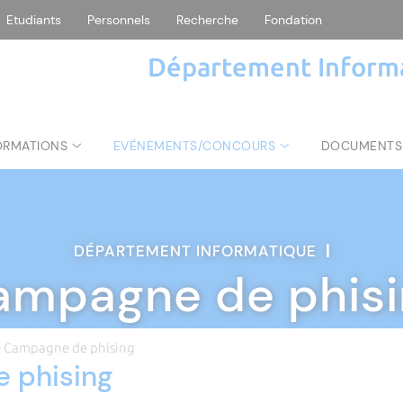
Etudiants
Personnels
Recherche
Fondation
Département Inform
ORMATIONS
EVÉNEMENTS/CONCOURS
DOCUMENTS
DÉPARTEMENT INFORMATIQUE
|
ampagne de phisi
 Campagne de phising
 phising