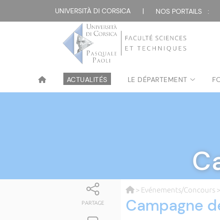
UNIVERSITÀ DI CORSICA
|
NOS PORTAILS :
ACTUALITÉS
LE DÉPARTEMENT
F
C
>
Evénements/Concours
>
Campagne de
PARTAGE