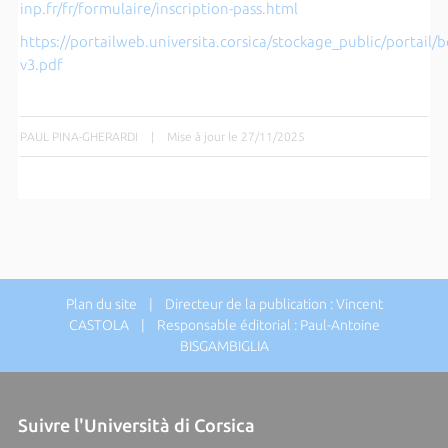
inp.fr/fr/formulaire/inscription-pass.html
https://portailweb.universita.corsica/stockage_public/portail/
v3.pdf
PAUL PINA-GHERARDI
|
Mise à jour le 27/11/2025
Plan du site
| Directeur de la publication : Vincent
CASTOLA | Responsable éditorial : Paul-Antoine
BISGAMBIGLIA
Suivre l'Università di Corsica